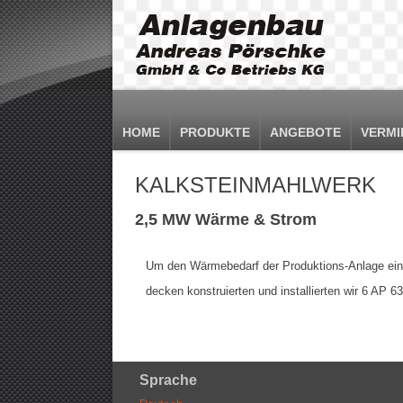
HOME
PRODUKTE
ANGEBOTE
VERMI
KALKSTEINMAHLWERK
2,5 MW Wärme & Strom
Um den Wärmebedarf der Produktions-Anlage ein
decken konstruierten und installierten wir 6 AP 
Sprache