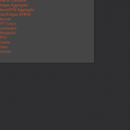
BHKW Container
iogas Aggregate
iesel/PÖl Aggregate
Gas/Erdgas BHKW
Doosan
FPT Iveco
ombardini
itsubishi
MTU
Scania
olvo
Yanmar