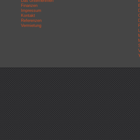
Das Unternehmen
Finanzen
B
Impressum
D
Kontakt
Referenzen
Vermietung
L
M
V